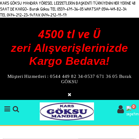
KARS GÖKSU MANDIRA YÖRESEL LEZZETLERİN BAŞKENTİ TÜRKİYENİN HER YERİNE 48
SAAT DE KARGO- Burak Göksu TEL:0537-671-36-05 WHATSAP:0544-449-82-34
TEL:0474-212-23-14 FAX:0474-212-11-17
4500 tl ve Ü
zeri Alışverişlerinizde
Kargo Bedava!
Müşteri Hizmetleri : 0544 449 82 34-0537 671 36 05 Burak
GÖKSU
0