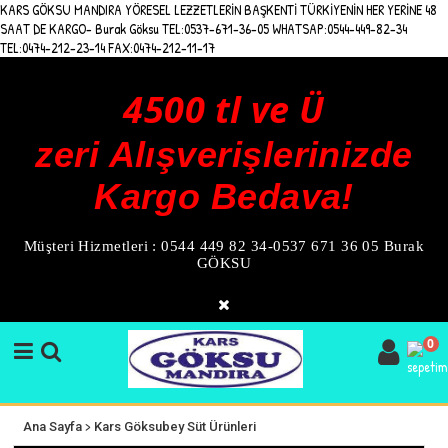
KARS GÖKSU MANDIRA YÖRESEL LEZZETLERİN BAŞKENTİ TÜRKİYENİN HER YERİNE 48
SAAT DE KARGO- Burak Göksu TEL:0537-671-36-05 WHATSAP:0544-449-82-34
TEL:0474-212-23-14 FAX:0474-212-11-17
4500 tl ve Ü
zeri Alışverişlerinizde
Kargo Bedava!
Müşteri Hizmetleri : 0544 449 82 34-0537 671 36 05 Burak
GÖKSU
0
>
Ana Sayfa
Kars Göksubey Süt Ürünleri